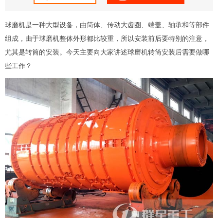
球磨机是一种大型设备，由筒体、传动大齿圈、端盖、轴承和等部件
组成，由于球磨机整体外形都比较重，所以安装前后要特别的注意，
尤其是转筒的安装。今天主要向大家讲述球磨机转筒安装后需要做哪
些工作？